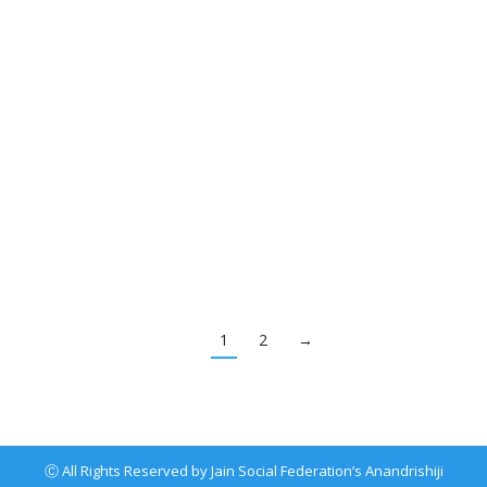
एकाच महिन्यात विक्रमी १५७२ यशस्वी नेत्रशस्त्रक्रिया
Articles
By
eyeadmin
February 2, 2024
जैन सोशल फेडरेशन संचलित आनंदऋषीजी हॉस्पिटल अंतर्गत
आनंदऋषीजी नेत्रालय भरीव कार्य करीत आहे. मार्च २०२२ या एकाच
महिन्यात १५७२ यशस्वी नेत्रशस्त्रक्रिया करण्याचा विक्रम नेत्रालयाने
केला आहे.
1
2
→
Ⓒ All Rights Reserved by Jain Social Federation’s Anandrishiji