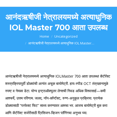
आनंदऋषीजी नेत्रालयमध्ये अत्याधुनिक
IOL Master 700 आता उपलब्ध
You are here:
Home
Uncategorized
आनंदऋषीजी नेत्रालयमध्ये अत्याधुनिक IOL Master…
आनंदऋषीजी नेत्रालयमध्ये अत्याधुनिक IOLMaster 700 आता उपलब्ध! कॅटॅरॅक्ट
शस्त्रक्रियापूर्वी डोळ्यांची अत्यंत अचूक बायोमेट्री. हाय‑स्पीड OCT तंत्रज्ञानामुळे
स्पष्ट व नेमका डेटा. योग्य इन्ट्राऑक्युलर लेन्सची निवड अधिक विश्वासार्ह—कमी
आश्चर्ये, उत्तम परिणाम. जलद, नॉन‑कॉन्टॅक्ट, रुग्ण‑अनुकूल प्रक्रिया. प्रत्येक
डोळ्यासाठी “परफेक्ट फिट” साध्य करण्यावर आमचा भर. आजच बायोमेट्री बुक करा
आणि कॅटॅरॅक्ट सर्जरीसाठी प्रिसिजन‑व्हिजन प्लॅनिंगचा अनुभव घ्या.