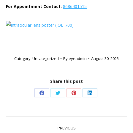
For Appointment Contact:
8686401515
Category:
Uncategorized
By
eyeadmin
August 30, 2025
Share this post
Share
Share
Share
Share
on
on
on
on
Facebook
X
Pinterest
LinkedIn
Post
PREVIOUS
navigation